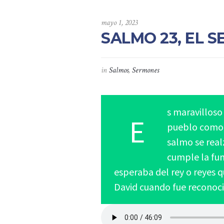
mayo 1, 2023
SALMO 23, EL 
in
Salmos
,
Sermones
s maravilloso
E
pueblo como u
salmo se real
cumple la fun
esperaba del rey o reyes 
David cuando fue reconoci