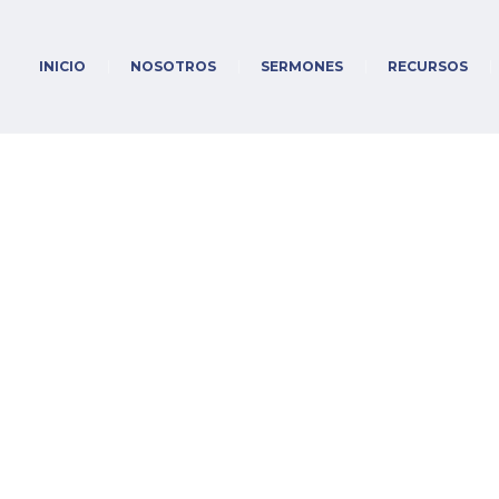
INICIO
NOSOTROS
SERMONES
RECURSOS
 23, EL SEÑOR MI 
Home
/
Sermones
/
Salmos
/
SALMO 23, EL SEÑOR MI PASTOR