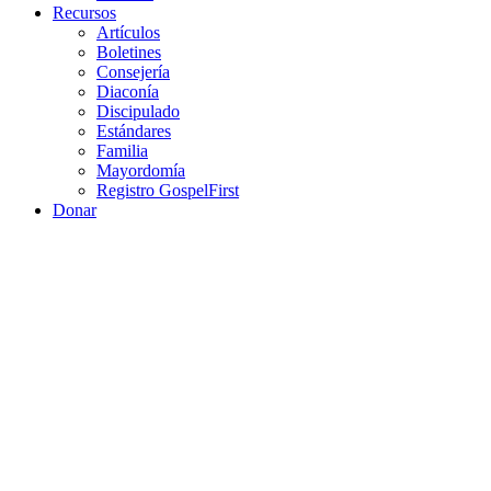
Recursos
Artículos
Boletines
Consejería
Diaconía
Discipulado
Estándares
Familia
Mayordomía
Registro GospelFirst
Donar