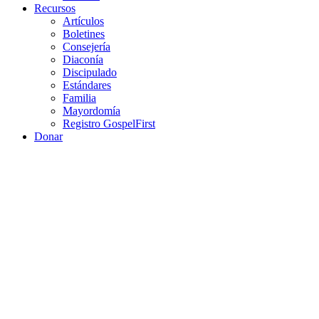
Recursos
Artículos
Boletines
Consejería
Diaconía
Discipulado
Estándares
Familia
Mayordomía
Registro GospelFirst
Donar