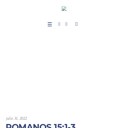
ROMANOS 15:1-3, AG
RADEMOS A OTROS
PARA EDIFICACIÓN
Home
/
Sermones
/
Romanos
/
ROMANOS 15:1-3, AGRADEMOS A
OTROS PARA EDIFICACIÓN
julio 31, 2022
ROMANOS 15:1-3,