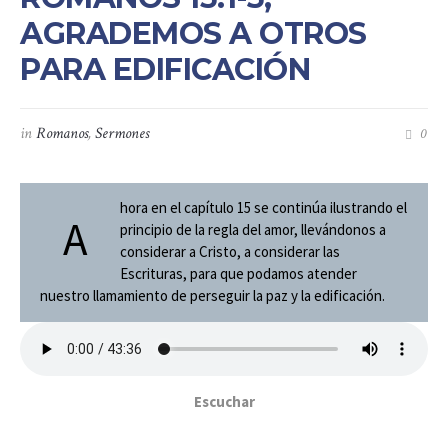
AGRADEMOS A OTROS
PARA EDIFICACIÓN
in
Romanos
,
Sermones
0
hora en el capítulo 15 se continúa ilustrando el
A
principio de la regla del amor, llevándonos a
considerar a Cristo, a considerar las
Escrituras, para que podamos atender
nuestro llamamiento de perseguir la paz y la edificación.
Escuchar