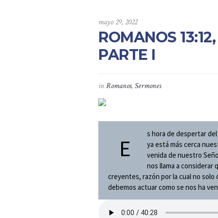
mayo 29, 2022
ROMANOS 13:12,
PARTE I
in
Romanos
,
Sermones
s hora de despertar del
E
ya está más cerca nuest
venida de nuestro Señor
nos llama a considerar 
creyentes, razón por la cual no sol
debemos actuar como se nos ha veni