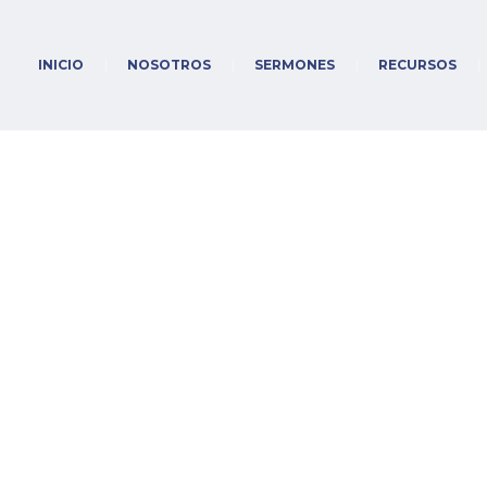
INICIO
NOSOTROS
SERMONES
RECURSOS
3:12, EL DÍA SE HA
PARTE I
/
Sermones
/
Romanos
/
ROMANOS 13:12, EL DÍA SE HA ACERCADO, P