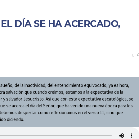
 EL DÍA SE HA ACERCADO,
0
 sueño, de la inactividad, del entendimiento equivocado, ya es hora,
ra salvación que cuando creímos, estamos a la expectativa de la
 y salvador Jesucristo. Así que con esta expectativa escatológica, se
que se acerca el día del Señor, que ha venido una nueva época para los
o debemos despertar como reflexionamos en el verso 11, sino que
do diciendo.