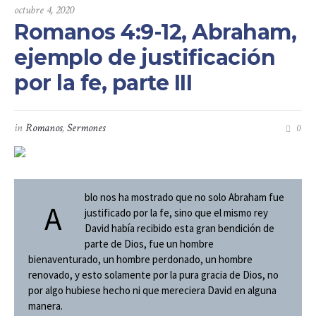
octubre 4, 2020
Romanos 4:9-12, Abraham,
ejemplo de justificación
por la fe, parte III
in
Romanos
,
Sermones
0
blo nos ha mostrado que no solo Abraham fue
a
justificado por la fe, sino que el mismo rey
David había recibido esta gran bendición de
parte de Dios, fue un hombre
bienaventurado, un hombre perdonado, un hombre
renovado, y esto solamente por la pura gracia de Dios, no
por algo hubiese hecho ni que mereciera David en alguna
manera.