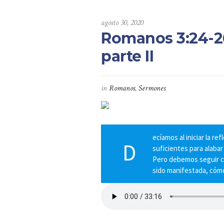
agosto 30, 2020
Romanos 3:24-26,
parte II
in
Romanos
,
Sermones
ecíamos al iniciar la r
D
suficientes para alabar
Pero debemos seguir co
sido manifestada, cómo