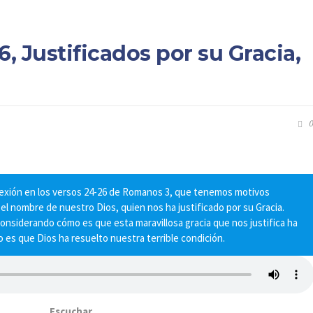
 Justificados por su Gracia,
0
eflexión en los versos 24-26 de Romanos 3, que tenemos motivos
 el nombre de nuestro Dios, quien nos ha justificado por su Gracia.
nsiderando cómo es que esta maravillosa gracia que nos justifica ha
 es que Dios ha resuelto nuestra terrible condición.
Escuchar