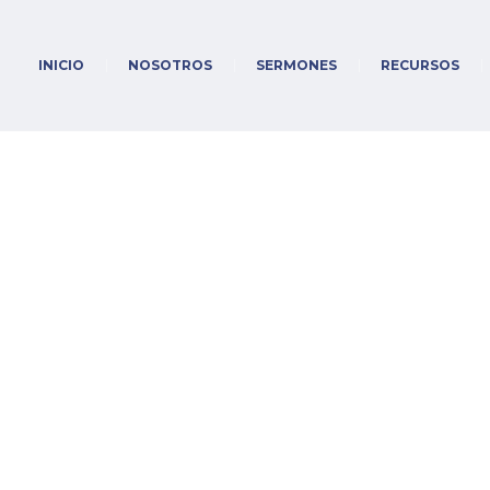
INICIO
NOSOTROS
SERMONES
RECURSOS
24-26, Justificados p
a, parte II
me
/
Sermones
/
Romanos
/
Romanos 3:24-26, Justificados por su Gracia, parte