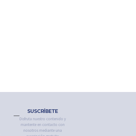
SUSCRÍBETE
Disfruta nuestro contenido y
mantente en contacto con
nosotros mediante una