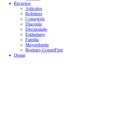
Recursos
Artículos
Boletines
Consejería
Diaconía
Discipulado
Estándares
Familia
Mayordomía
Registro GospelFirst
Donar