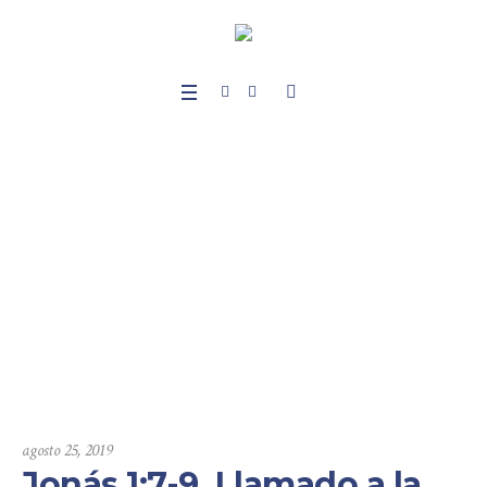
Jonás 1:7-9, Llamado
a la confesión y arre
pentimiento, parte I.
Home
/
Sermones
/
Jonas
/
Jonás 1:7-9, Llamado a la confesión y
arrepentimiento, parte I.
agosto 25, 2019
Jonás 1:7-9, Llamado a la