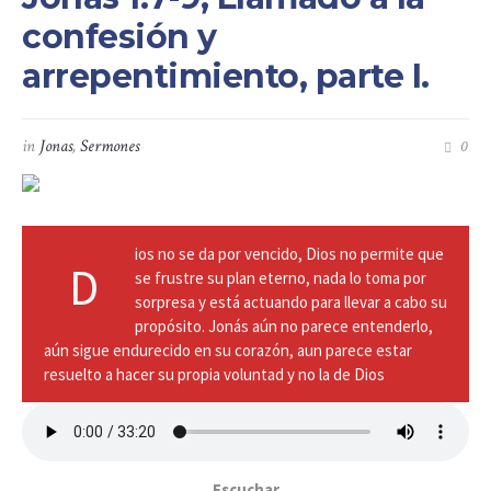
confesión y
arrepentimiento, parte I.
in
Jonas
,
Sermones
0
ios no se da por vencido, Dios no permite que
D
se frustre su plan eterno, nada lo toma por
sorpresa y está actuando para llevar a cabo su
propósito. Jonás aún no parece entenderlo,
aún sigue endurecido en su corazón, aun parece estar
resuelto a hacer su propia voluntad y no la de Dios
Escuchar