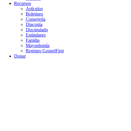
Recursos
Artículos
Boletines
Consejería
Diaconía
Discipulado
Estándares
Familia
Mayordomía
Registro GospelFirst
Donar