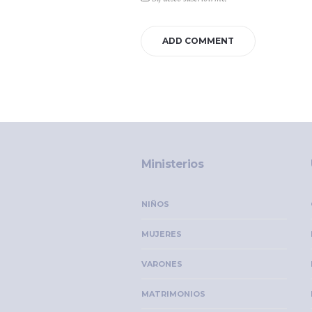
Ministerios
NIÑOS
MUJERES
VARONES
MATRIMONIOS