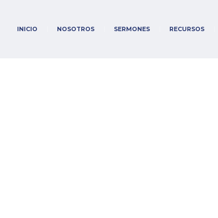
INICIO
NOSOTROS
SERMONES
RECURSOS
:4-5, Dios nos salvó, p
Home
/
Sermones
/
Tito 3:4-5, Dios nos salvó, parte II