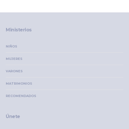
Ministerios
NIÑOS
MUJERES
VARONES
MATRIMONIOS
RECOMENDADOS
Únete