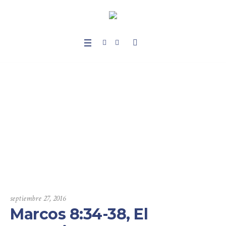
Marcos 8:34-38, El m
ensaje de la cruz, pa
rte II
Home
/
Sermones
/
Marcos
/
Marcos 8:34-38, El mensaje de la cruz, parte II
septiembre 27, 2016
Marcos 8:34-38, El