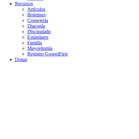
Recursos
Artículos
Boletines
Consejería
Diaconía
Discipulado
Estándares
Familia
Mayordomía
Registro GospelFirst
Donar