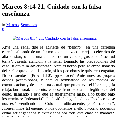
Marcos 8:14-21, Cuidado con la falsa
enseñanza
in
Marcos
,
Sermones
0
Ante una señal que le advierte de “peligro”, en una carretera
estrecha al borde de un abismo, o en una zona de rejado eléctrico de
alta tensión, o ante una etiqueta de un veneno, ¿usted qué actitud
toma?, ¿presta atención a la señal tomando las precauciones del
caso, u omite la advertencia?. Ante el tierno pero solemne llamado
del Señor que dice “Hijo mío, si los pecadores te quisieren engañar,
No consientas” (Prov. 1:10), ¿qué hace?. Ante nuestros propios
deseos pecaminosos, y ante el bombardeo de los medios de
comunicación y de la cultura actual que promueve el libertinaje, la
relajación moral, el aborto, el desenfreno sexual, la legitimidad del
delito, llamando a esto que es abiertamente malo, algo bueno bajo
los términos: “tolerancia”, “inclusión”, “igualdad”, o “Paz”, como se
nos está vendiendo en Colombia últimamente, ¿qué hacemos?,
¿consentimos tal engaño o nos oponemos a ello?, ¿cómo podemos
evitar ser engañados y extraviados por toda esta clase de maldad?.