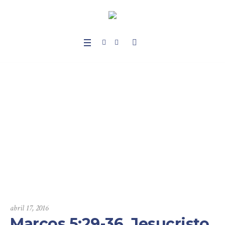
Marcos 5:29-36, Jesu
cristo es mi única es
peranza, parte ii
Home
/
Sermones
/
Marcos
/
Marcos 5:29-36, Jesucristo es mi única
esperanza, parte ii
abril 17, 2016
Marcos 5:29-36, Jesucristo