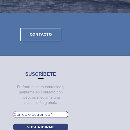
CONTACTO
SUSCRÍBETE
Disfruta nuestro contenido y
mantente en contacto con
nosotros mediante una
suscripción gratuita