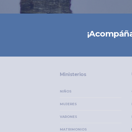
¡Acompáña
Ministerios
NIÑOS
MUJERES
VARONES
MATRIMONIOS