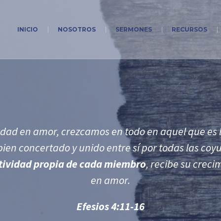
INICIO
NOSOTROS
SERMONES
RECURSOS
rdad en amor, crezcamos en todo en aquel que es la
 bien concertado y unido entre sí por todas las co
ctividad propia de cada miembro
, recibe su creci
en amor.
Efesios 4:11-16