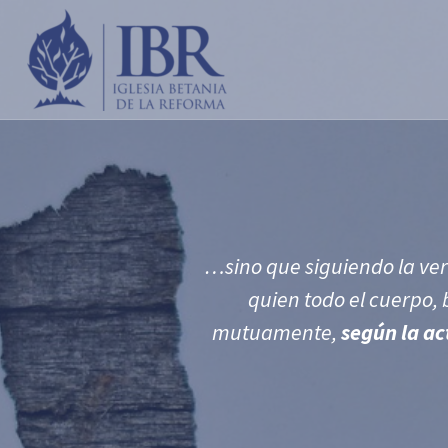
…
sino que siguiendo la ve
quien todo el cuerpo,
mutuamente,
según la a