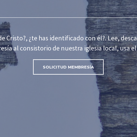
e Cristo?, ¿te has identificado con él?. Lee, desca
sía al consistorio de nuestra iglesia local, usa e
SOLICITUD MEMBRESÍA